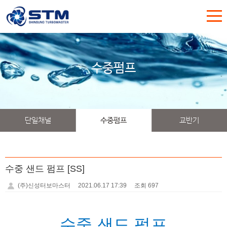
수중펌프
단일채널
수중펌프
교반기
수중 샌드 펌프 [SS]
(주)신성터보마스터
2021.06.17 17:39
조회 697
수중 샌드 펌프