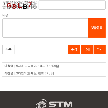
내용
댓글등록
목록
수정
삭제
쓰기
다음글 |
공사용 고양정 2단 펌프 [SHHD]
이전글 |
그라인더(분쇄형) 펌프 [SG]