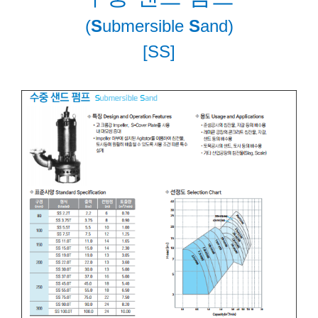
(
S
ubmersible
S
and)
[SS]