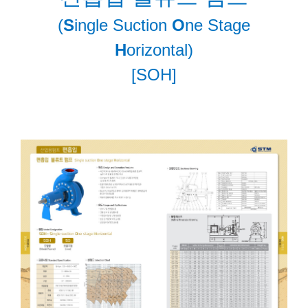
(
S
ingle Suction
O
ne Stage
H
orizontal)
[SOH]