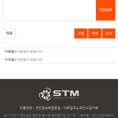
댓글등록
목록
수정
삭제
쓰기
다음글 |
다음글이 없습니다.
이전글 |
이전글이 없습니다.
이용약관
개인정보취급방침
이메일주소무단수집거부
(우:52057) 경상남도 함안군 법수면 윤외공단길 26-56
｜
회사명 : (주)신성터보마스