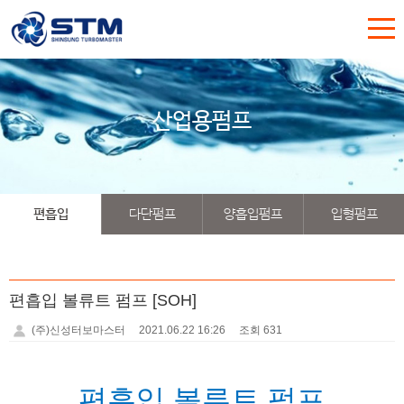
산업용펌프
편흡입
다단펌프
양흡입펌프
입형펌프
편흡입 볼류트 펌프 [SOH]
(주)신성터보마스터
2021.06.22 16:26
조회 631
편흡입 볼류트 펌프