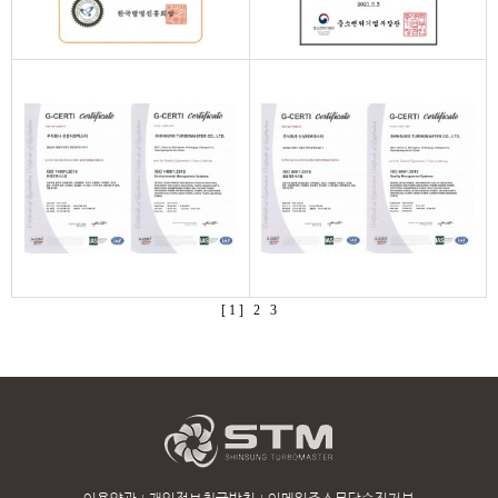
[ 1 ]
2
3