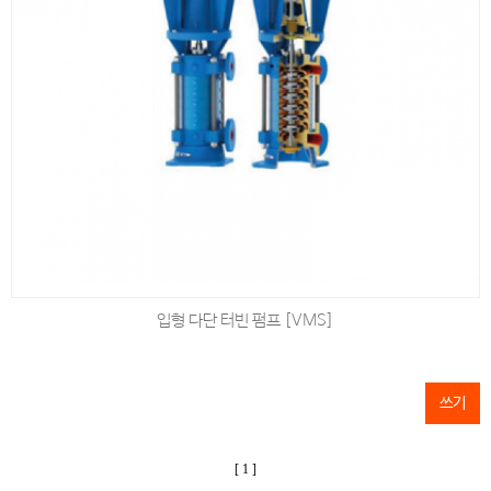
입형 다단 터빈 펌프 [VMS]
쓰기
[ 1 ]