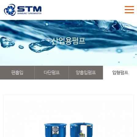
산업용펌프
편흡입
다단펌프
양흡입펌프
입형펌프