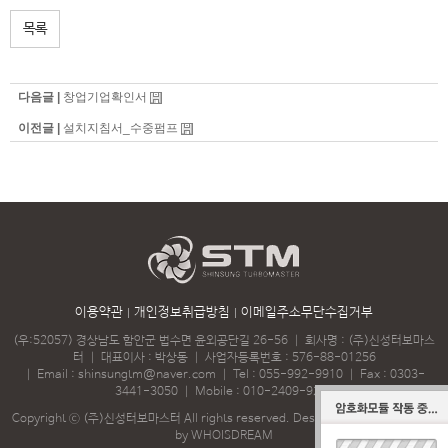
목록
다음글 |
창업기업확인서
이전글 |
설치지침서_수중펌프
이용약관
개인정보취급방침
이메일주소무단수집거부
(우:52057) 경상남도 함안군 법수면 윤외공단길 26-56
｜
회사명 : (주)신성터보마스
터
｜
대표이사 : 박상동
｜
사업자등록번호 : 576-88-01256
｜
Email :
shinsungtm@naver.com
｜
Tel :
055-992-9910
｜
Fax : 0303-
3441-3050
｜
Mobile :
010-2409-9218
Copyright ⓒ (주)신성터보마스터 All rights reserved.
Designed & Programmed
by WHOISDREAM