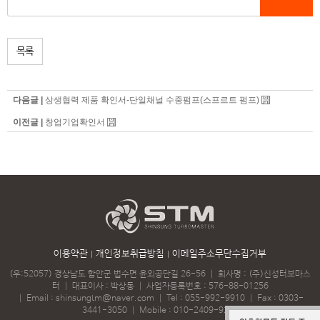
목록
다음글 |
상생협력 제품 확인서-단일채널 수중펌프(스프르트 펌프)
이전글 |
창업기업확인서
이용약관
개인정보취급방침
이메일주소무단수집거부
(우:52057) 경상남도 함안군 법수면 윤외공단길 26-56
｜
회사명 : (주)신성터보마스
터
｜
대표이사 : 박상동
｜
사업자등록번호 : 576-88-01256
｜
Email :
shinsungtm@naver.com
｜
Tel :
055-992-9910
｜
Fax : 0303-
3441-3050
｜
Mobile :
010-2409-9218