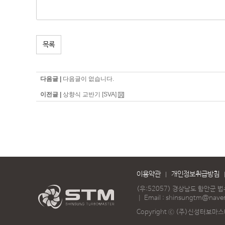
목록
다음글 |
다음글이 없습니다.
이전글 |
상향식 교반기 [SVA]
이용약관
개인정보취급방침
(우:52057) 경상남도 함안군 
｜
Email :
shinsungtm@nave
Copyright ⓒ (주)신성터보마스터 A