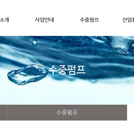
소개
사업안내
수중펌프
산업
수중펌프
수중펌프