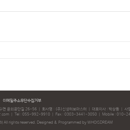
이메일주소무단수집거부
법수면 윤외공단길 26-56
｜
회사명 : (주)신성터보마스터
｜
대표이사 : 박상동
｜
사업
r.com
｜
Tel :
055-992-9910
｜
Fax : 0303-3441-3050
｜
Mobile :
010-2
ll rights reserved.
Designed & Programmed by WHOISDREAM