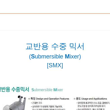
교반용 수중 믹서
(
S
ubmersible
M
ixer)
[SMX]