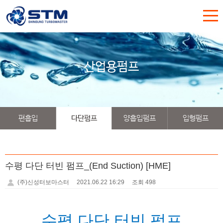
산업용펌프
편흡입
다단펌프
양흡입펌프
입형펌프
수평 다단 터빈 펌프_(End Suction) [HME]
(주)신성터보마스터
2021.06.22 16:29
조회 498
수평 다단 터빈 펌프