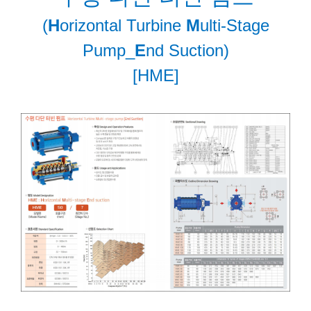
(
H
orizontal Turbine
M
ulti-Stage
Pump_
E
nd Suction)
[HME]