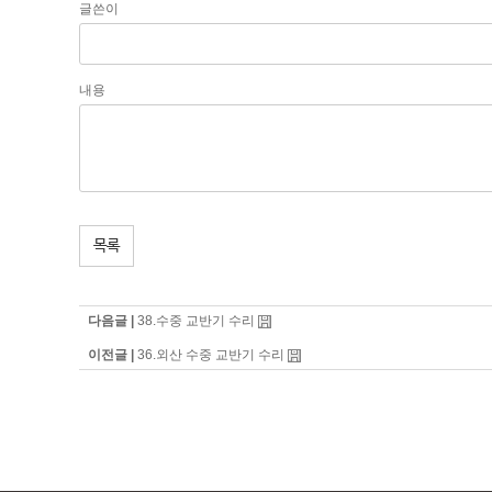
글쓴이
내용
목록
다음글 |
38.수중 교반기 수리
이전글 |
36.외산 수중 교반기 수리